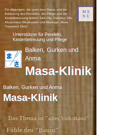
​​Für diejenigen, die unter dem Stress und der
ME
Ermüdung des Pendelns, der Pflege und der
NU
Kinderbetreuung leiden! Seki City, Präfektur Gifu
Akupunktur, Moxibustion und Massage „Masa
Treatment Clinic“
Unterstützer für Pendeln,
Kinderbetreuung und Pflege
Balken, Gurken und
Anma
Masa-Klinik
Balken, Gurken und Anma
Masa-Klinik
Das Thema ist "altes Volkshaus"
Fühle den "Baum"