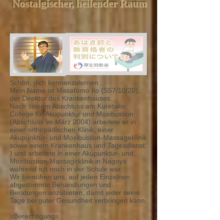
​Nostalgischer, heilender Raum
Schön, dich kennenzulernen.
Mein Name ist Masatomo Ito (S57/10/20),
der Direktor des Krankenhauses.
Nach seinem Abschluss am Kuretake
College für Akupunktur und Moxibustion
(Abschluss im März 2004) arbeitete er in
einer orthopädischen Klinik, einer
Akupunktur- und Moxibustion-Massageklinik
sowie einem Krankenhaus und Tagesdienst.
) und arbeitete in einer Akupunktur- und
Moxibustion-Massageklinik in Nagoya
während ich noch in der Schule war.
Wir bemühen uns, auf jeden Einzelnen
abgestimmte Behandlungen und
Beratungen anzubieten, damit jeder seine
Tage bei guter Gesundheit verbringen kann.
=Berechtigung=