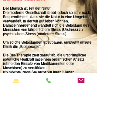
Der Mensch ist Teil der Natur.
Die moderne Gesellschaft strebt jedoch so sehr nach
Bequemlichkeit, dass sie die Natur in eine Umgebung
verwandelt, in der wir gut leben können.
Damit einhergehend wandelt sich die Belastung des
Menschen von körperlichem Stress (Urstress) zu
psychischem Stress (moderner Stress).
Um solche Belastungen abzubauen, empfiehlt unsere
Klinik die „Biotherapie“.
Die Bio-Therapie zielt darauf ab, die ursprüngliche
natürliche Heilkraft mit einem organischen Ansatz
(ohne den Einsatz von Medikamenten oder
Maschinen) zu verstärken.
Ich möchte, dass Sie nicht nur Ihren Körper
entspannen, sondern auch Ihren Geist entspannen.
Behandlungsmenü
Kontakt｜Adresse: 1069 Atobe, Mugegawa-cho, Stadt
Seki, Präfektur Gifu
☎:
0575-46-3702