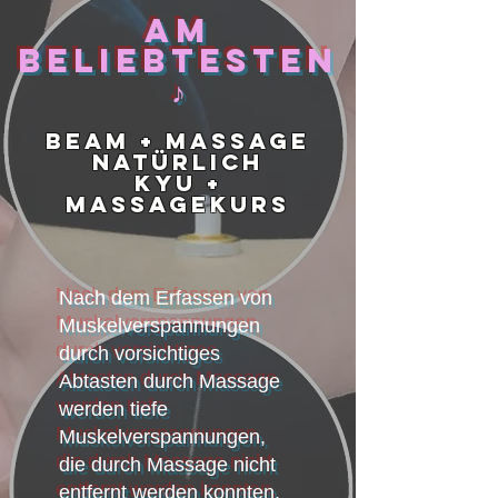
Am
beliebtesten
♪
Beam + massage
natürlich
​Kyu +
Massagekurs
Nach dem Erfassen von
Muskelverspannungen
durch vorsichtiges
Abtasten durch Massage
werden tiefe
Muskelverspannungen,
die durch Massage nicht
entfernt werden konnten,