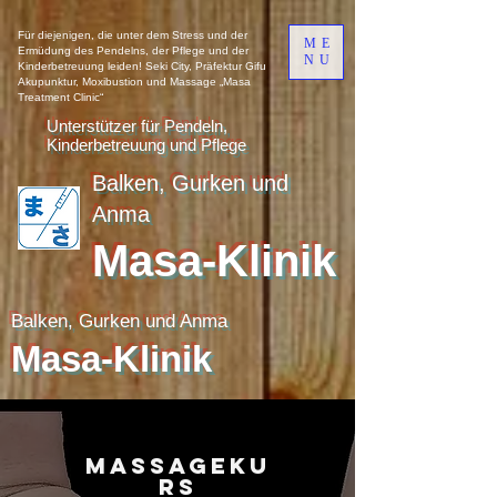
​​Für diejenigen, die unter dem Stress und der
ME
Ermüdung des Pendelns, der Pflege und der
NU
Kinderbetreuung leiden! Seki City, Präfektur Gifu
Akupunktur, Moxibustion und Massage „Masa
Treatment Clinic“
Unterstützer für Pendeln,
Kinderbetreuung und Pflege
Balken, Gurken und
Anma
Masa-Klinik
Balken, Gurken und Anma
Masa-Klinik
Massageku
rs