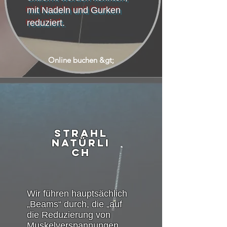
mit Nadeln und Gurken
reduziert.
Online buchen &gt;
Strahl
natürli
ch
Wir führen hauptsächlich
„Beams“ durch, die „auf
die Reduzierung von
Muskelverspannungen