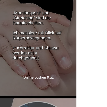
„Momihogushi“ und
„Stretching“ sind die
Haupttechniken.
Ich massiere mit Blick auf
Körperbewegungen.
(* Korrektur und Shiatsu
werden nicht
durchgeführt.)
Online buchen &gt;